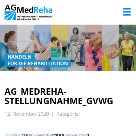
HANDELN
FÜR DIE REHABILITATION
AG_MEDREHA-
STELLUNGNAHME_GVWG
12. November 2020 | Kategorie:
Download
3708
Dateigröße
228 KB
Datei-Anzahl
1