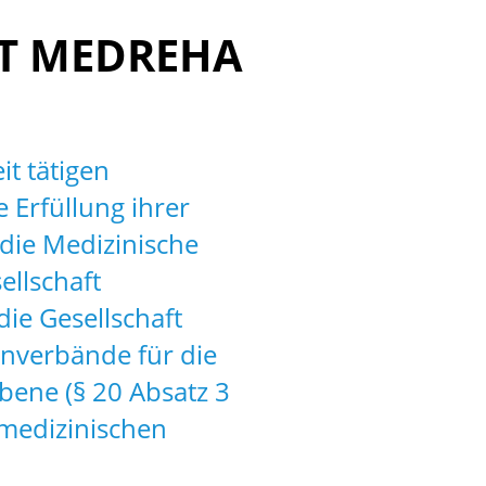
T ­MEDREHA
t tätigen
 Erfüllung ihrer
die Medizinische
ellschaft
ie Gesellschaft
zenverbände für die
ene (§ 20 Absatz 3
 medizinischen