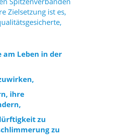
gen Spitzenverbänden
e Zielsetzung ist es,
alitätsgesicherte,
e am Leben in der
zuwirken,
n, ihre
ndern,
ürftigkeit zu
rschlimmerung zu