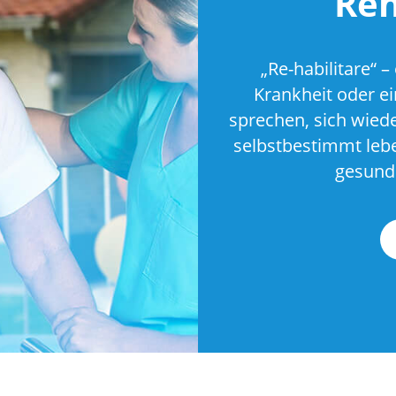
Reh
„Re-habilitare“ 
Krankheit oder ei
sprechen, sich wiede
selbstbestimmt leb
gesundh