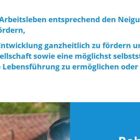
 Arbeitsleben entsprechend den Neig
ördern,
Entwicklung ganzheitlich zu fördern u
ellschaft sowie eine möglichst selbst
 Lebensführung zu ermöglichen oder z